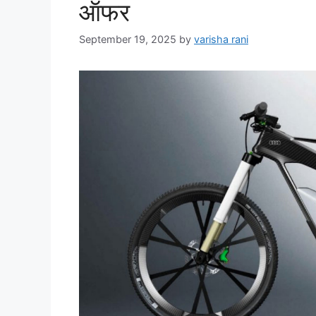
ऑफर
September 19, 2025
by
varisha rani