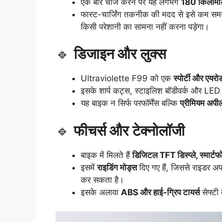
एक बार चार्ज करने पर यह लगभग
180 किलोमीट
फास्ट-चार्जिंग तकनीक की मदद से इसे कम समय 
किसी परेशानी का सामना नहीं करना पड़ेगा।
🔹
डिजाइन और लुक्स
Ultraviolette F99 को एक
स्पोर्टी और एय
इसके शार्प कट्स, स्टाइलिश बॉडीवर्क और LED ह
यह बाइक न सिर्फ परफॉर्मेंस बल्कि
प्रीमियम अपी
🔹
फीचर्स और टेक्नोलॉजी
बाइक में मिलते हैं
डिजिटल TFT डिस्प्ले, स्मार्ट
इसमें
राइडिंग मोड्स
दिए गए हैं, जिससे राइडर अप
कर सकता है।
इसके अलावा
ABS और हाई-ग्रिप टायर्स
सेफ्टी