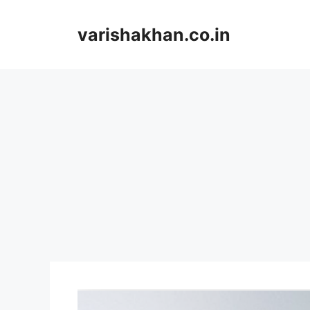
Skip
to
varishakhan.co.in
content