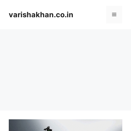
Skip
to
varishakhan.co.in
Menu
content