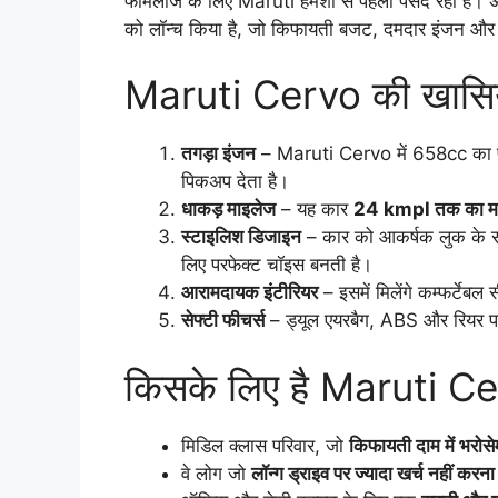
फैमिलीज के लिए Maruti हमेशा से पहली पसंद रही है। 
को लॉन्च किया है, जो किफायती बजट, दमदार इंजन और श
Maruti Cervo की खासिय
तगड़ा इंजन
– Maruti Cervo में 658cc का पावर
पिकअप देता है।
धाकड़ माइलेज
– यह कार
24 kmpl तक का म
स्टाइलिश डिजाइन
– कार को आकर्षक लुक के साथ
लिए परफेक्ट चॉइस बनती है।
आरामदायक इंटीरियर
– इसमें मिलेंगे कम्फर्टेबल 
सेफ्टी फीचर्स
– ड्यूल एयरबैग, ABS और रियर पार्क
किसके लिए है Maruti C
मिडिल क्लास परिवार, जो
किफायती दाम में भरोसे
वे लोग जो
लॉन्ग ड्राइव पर ज्यादा खर्च नहीं करना