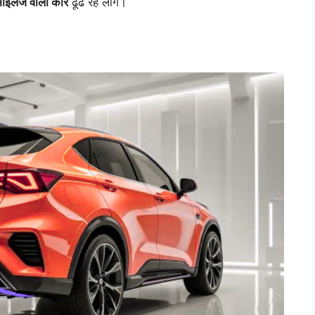
माइलेज वाली कार
ढूंढ रहे लोग।