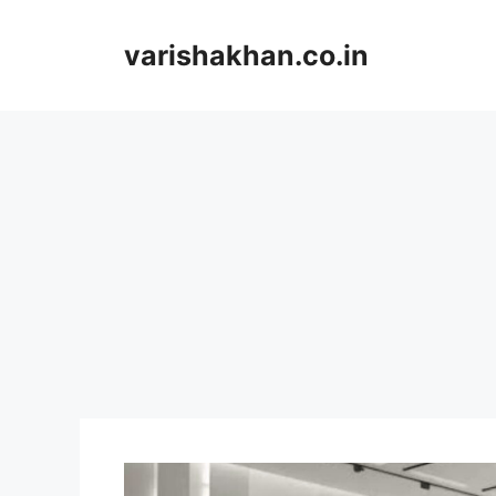
Skip
to
varishakhan.co.in
content