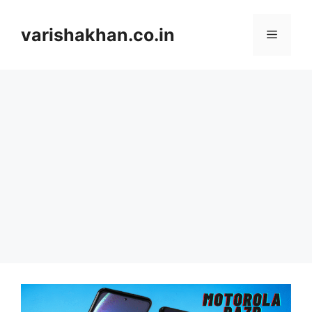
Skip
to
varishakhan.co.in
Menu
content